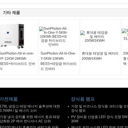
기타 제품
SunPhoton-All-in-one-
SunPhoton-All-In-One-
휴대용 태양광 및 배터리
2
YF-11KW-28KWh
Y-5KW-10KWh
200W/1KWH
형 
BESS+하이브리드 인버
BESS+태양광 하이브리
랙
터
드 인버터
가전제품
장식용 램프
178L 냉장고 태양 에너지 솔루션에 대한
가정 및 비즈니스 장식용 크리스탈 조
0.7kWH / 일 에너지 소비
장식 램프
가정 냉각 장치를 위한 에너지 효과 태양
PV 장비용 산업용 LED 장식 조명 5W
강화된 2P 에어 컨디셔너 AC 단위
30W
EG100 에너지 효율적인 세탁기용 자동
에너지 저장 시스템 LED 주변 조명 