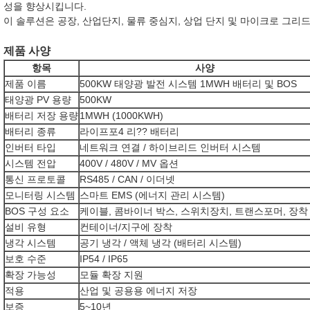
성을 향상시킵니다.
이 솔루션은 공장, 산업단지, 물류 중심지, 상업 단지 및 마이크로 그
제품 사양
항목
사양
제품 이름
500KW 태양광 발전 시스템 1MWH 배터리 및 BOS
태양광 PV 용량
500KW
배터리 저장 용량
1MWH (1000KWH)
배터리 종류
라이프포4 리?? 배터리
인버터 타입
네트워크 연결 / 하이브리드 인버터 시스템
시스템 전압
400V / 480V / MV 옵션
통신 프로토콜
RS485 / CAN / 이더넷
모니터링 시스템
스마트 EMS (에너지 관리 시스템)
BOS 구성 요소
케이블, 콤바이너 박스, 스위치장치, 트랜스포머, 장착
설비 유형
컨테이너/지구에 장착
냉각 시스템
공기 냉각 / 액체 냉각 (배터리 시스템)
보호 수준
IP54 / IP65
확장 가능성
모듈 확장 지원
적용
산업 및 공용용 에너지 저장
보증
5~10년