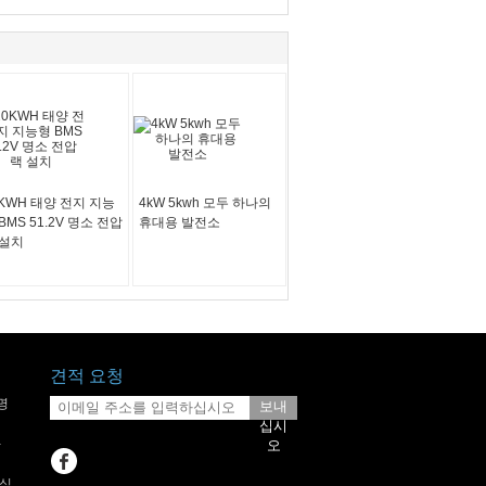
0KWH 태양 전지 지능
4kW 5kwh 모두 하나의
BMS 51.2V 명소 전압
휴대용 발전소
 설치
견적 요청
명
보내
십시
-
오
장식