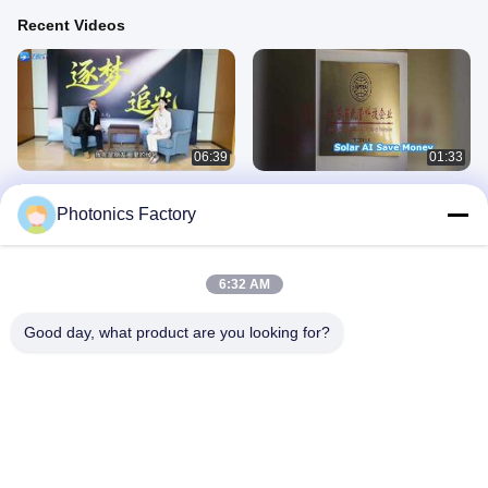
Recent Videos
06:39
01:33
절강성 TV와 인터뷰한 SunPhoton 창
회사 IP
립자
Photonics Factory
May 10, 2026
May 10, 2026
6:32 AM
Good day, what product are you looking for?
01:06
00:29
태양광 컨테이너-신타이
태양광 컨테이너2
March 15, 2026
March 15, 2026
배터리 를 탑재 한 태양 에너지 시스템