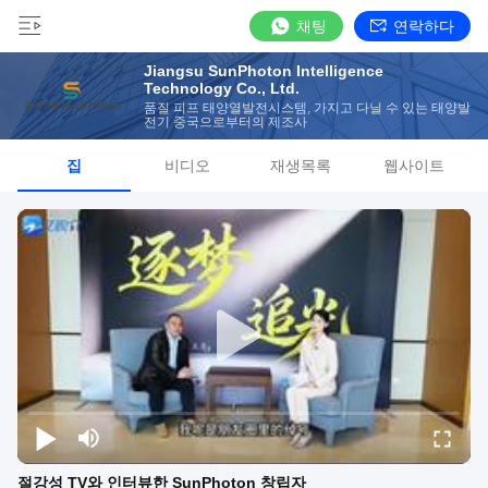
채팅
연락하다
Jiangsu SunPhoton Intelligence
Technology Co., Ltd.
품질 피프 태양열발전시스템, 가지고 다닐 수 있는 태양발
전기 중국으로부터의 제조사
집
비디오
재생목록
웹사이트
절강성 TV와 인터뷰한 SunPhoton 창립자