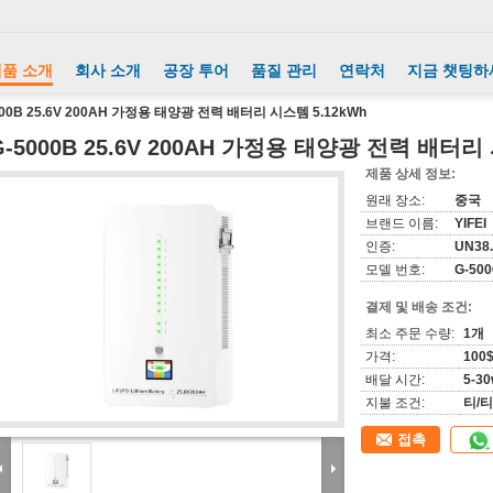
품 소개
회사 소개
공장 투어
품질 관리
연락처
지금 챗팅하
000B 25.6V 200AH 가정용 태양광 전력 배터리 시스템 5.12kWh
G-5000B 25.6V 200AH 가정용 태양광 전력 배터리 
제품 상세 정보:
원래 장소:
중국
브랜드 이름:
YIFEI
인증:
UN38.
모델 번호:
G-500
결제 및 배송 조건:
최소 주문 수량:
1개
가격:
100
배달 시간:
5-30
지불 조건:
티/티
접촉