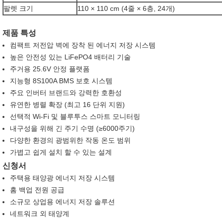
팔렛 크기
110 × 110 cm (4줄 × 6층, 24개)
제품 특성
컴팩트 저전압 벽에 장착 된 에너지 저장 시스템
높은 안전성 있는 LiFePO4 배터리 기술
주거용 25.6V 안정 플랫폼
지능형 8S100A BMS 보호 시스템
주요 인버터 브랜드와 강력한 호환성
유연한 병렬 확장 (최고 16 단위 지원)
선택적 Wi-Fi 및 블루투스 스마트 모니터링
내구성을 위해 긴 주기 수명 (≥6000주기)
다양한 환경의 광범위한 작동 온도 범위
가볍고 쉽게 설치 할 수 있는 설계
신청서
주택용 태양광 에너지 저장 시스템
홈 백업 전원 공급
소규모 상업용 에너지 저장 솔루션
네트워크 외 태양계