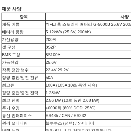
제품 사양
항목
사양
제품 이름
YIFEI 홈 스토리지 배터리 G-5000B 25.6V 200
배터리 용량
5.12kWh (25.6V, 200Ah)
가산용량
200Ah
셀 구성
8S2P
BMS 구성
8S100A
가등전압
25.6V
작동 전압 범위
22.4V 29.2V
정량 충전/발전 전류
50A
최고류
100A (105A 10초 동안 지속)
정량 충전/충전 전력
1.28kW
최고 전력
2.56 kW (10초 동안 2.68 kW)
주기 수명
≥6000회 (80% DOD, 25°C)
통신 인터페이스
RS485 / CAN / RS232
원격 모니터링
블루투스 (선택) / 와이파이
병행 능력
권장 6개, 최대 16개까지 지원합니다