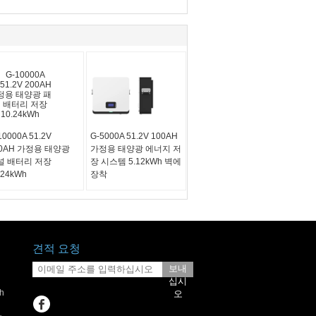
10000A 51.2V
G-5000A 51.2V 100AH
00AH 가정용 태양광
가정용 태양광 에너지 저
널 배터리 저장
장 시스템 5.12kWh 벽에
.24kWh
장착
견적 요청
보내
십시
h
오