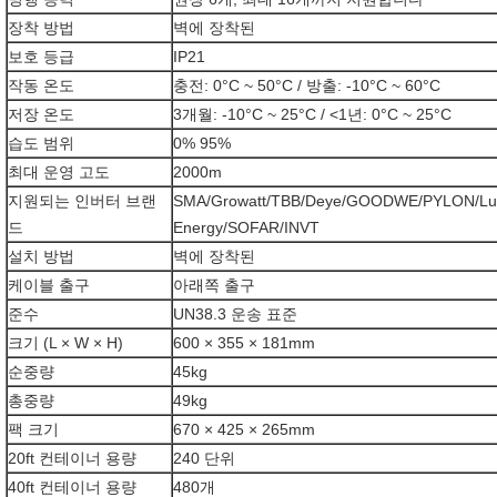
장착 방법
벽에 장착된
보호 등급
IP21
작동 온도
충전: 0°C ~ 50°C / 방출: -10°C ~ 60°C
저장 온도
3개월: -10°C ~ 25°C / <1년: 0°C ~ 25°C
습도 범위
0% 95%
최대 운영 고도
2000m
지원되는 인버터 브랜
SMA/Growatt/TBB/Deye/GOODWE/PYLON/Luxp
드
Energy/SOFAR/INVT
설치 방법
벽에 장착된
케이블 출구
아래쪽 출구
준수
UN38.3 운송 표준
크기 (L × W × H)
600 × 355 × 181mm
순중량
45kg
총중량
49kg
팩 크기
670 × 425 × 265mm
20ft 컨테이너 용량
240 단위
40ft 컨테이너 용량
480개