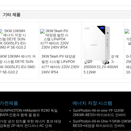
기타 제품
5KW 10KWH 에너지 저
3KW 5kwh PV 태양광
잘 고정된 가정 태양 에
G-
장 시스템 DEYE SUN-
발전 시스템 LiFePO4
너지 배터리 저장 G-
2
5K-SG05LP1-EU-SM2-
리?? 배터리 220V 230V
20000A 51.2V 400AH
패
P SE-G10.2
240V IP54
5.12kW
10
가전제품
에너지 저장 시스템
SUNPHOTON-HiMasterV R290 독일
SunPhoton-All-in-one-YF-11KW-
BAFA 인증과 함께 열 펌프
28KWh BESS+하이브리드 인버터
가정 냉각 장치를 위한 에너지 효과 태양
SunPhoton-All-In-One-Y-5KW-10KW
강화된 2P 에어 컨디셔너 AC 단위
BESS+태양광 하이브리드 인버터