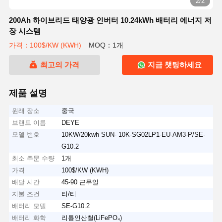
2/2
200Ah 하이브리드 태양광 인버터 10.24kWh 배터리 에너지 저
장 시스템
가격：100$/KW (KWH)
MOQ：1개
최고의 가격
지금 챗팅하세요
제품 설명
원래 장소
중국
브랜드 이름
DEYE
모델 번호
10KW/20kwh SUN- 10K-SG02LP1-EU-AM3-P/SE-
G10.2
최소 주문 수량
1개
가격
100$/KW (KWH)
배달 시간
45-90 근무일
지불 조건
티/티
배터리 모델
SE-G10.2
배터리 화학
리튬인산철(LiFePO₄)