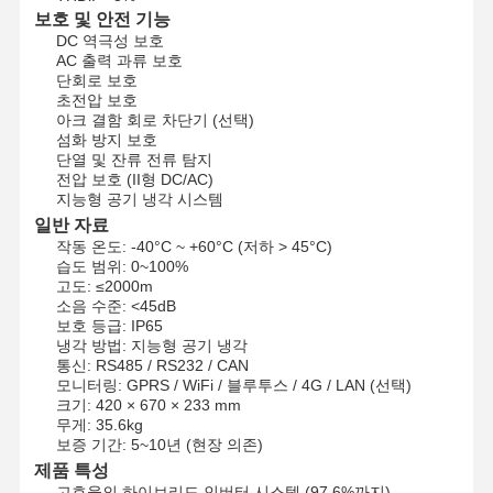
보호 및 안전 기능
DC 역극성 보호
AC 출력 과류 보호
품질 관리
연락처
지금 챗팅하
단회로 보호
세요
초전압 보호
아크 결함 회로 차단기 (선택)
섬화 방지 보호
피프 태양열발전시스템
단열 및 잔류 전류 탐지
전압 보호 (II형 DC/AC)
가지고 다닐 수 있는 태양발전기
지능형 공기 냉각 시스템
일반 자료
가전제품
작동 온도: -40°C ~ +60°C (저하 > 45°C)
습도 범위: 0~100%
고도: ≤2000m
장식용 램프
소음 수준: <45dB
보호 등급: IP65
재생에너지 시스템
냉각 방법: 지능형 공기 냉각
통신: RS485 / RS232 / CAN
에너지 저장 시스템
모니터링: GPRS / WiFi / 블루투스 / 4G / LAN (선택)
크기: 420 × 670 × 233 mm
무게: 35.6kg
홈 에너지 관리 시스템
보증 기간: 5~10년 (현장 의존)
제품 특성
고효율의 하이브리드 인버터 시스템 (97.6%까지)