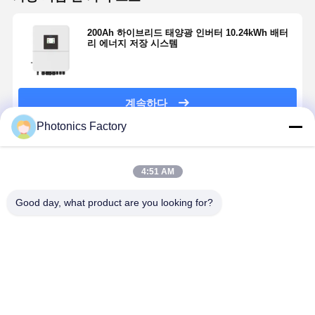
200Ah 하이브리드 태양광 인버터 10.24kWh 배터
리 에너지 저장 시스템
계속하다
Photonics Factory
추천된 제품
4:51 AM
Good day, what product are you looking for?
230V 정격 출력
YIFEI POWER
배터리 BESS
주거용 태양
전압 800W PV
LiFePO4 배터
5kW /10kWh를
ESS 10kW
마이크로 인버
리 25.6V
갖춘 주거용 태
20kWh 에
터 LS-800M
100Ah 6000 회
양광 발전 시스
저장 시스템
IP67 280W-
로 및 IP67 보
템
리?? 철화
최고의 가격
최고의 가격
최고의 가격
최고의 가
550W
호 태양광 에너